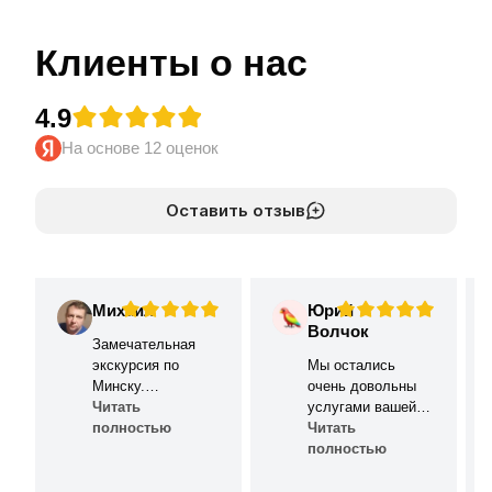
Клиенты о нас
4.9
На основе 12 оценок
Оставить отзыв
Михаил
Юрий
М
Ю
Волчок
Замечательная
экскурсия по
Мы остались
Минску.
очень довольны
Комфортный авто.
Читать
услугами вашей
Водитель и гид -
полностью
компании по
Читать
профи, приятные в
организации
полностью
общении, много
трансфера для
интересной
наших гостей.