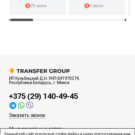
информации. Мы и
29 июня
Арендовали два
8 июня
наши гости из-за
микроавтобуса с
рубежа остались
водителями для
довольны.
встречи в
аэропорту и
дальнейшего
передвижения по
городу. Все
прошло
безупречно:
машины были
поданы точно по
расписанию, в
ИП Кульбицкий Д.Н. УНП 691970274.
отличном
Республика Беларусь, г. Минск
состоянии, очень
чистые и
+375 (29) 140-49-45
комфортабельные.
Водители были
вежливы,
внимательны к
Заказать звонок
просьбам и
отлично
Мы в социальных сетях:
ориентировались в
Данный веб-сайт использует cookie-файлы в целях предоставления вам